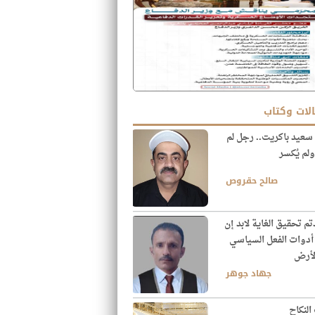
لات وكتاب
سعيد باكريت.. رجل لم
 ولم يُكسر
صالح حقروص
تم تحقيق الغاية لابد إن
 أدوات الفعل السياسي
لأرض
جهاد جوهر
النكاح