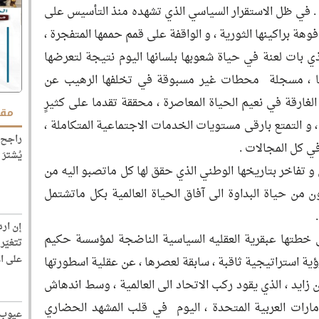
 . في ظل الاستقرار السياسي الذي تشهده منذ التأسيس على
ة براكينها الثورية ، و الواقفة على قمم حممها المتفجرة ،
ي بات لعنة في حياة شعوبها بلسانها اليوم نتيجة لتعرضها
ت بها ، مسجلة محطات غير مسبوقة في تخلفها الرهيب عن
لغارقة في نعيم الحياة المعاصرة ، محققة تقدما على كثيرٍ
مقا
 و التمتع بارقى مستويات الخدمات الاجتماعية المتكاملة ،
راجح 
ي كل المجالات .
يُشترَ
و تفاخر بتاريخها الوطني الذي حقق لها كل ماتصبو اليه من
ون من حياة البداوة الى آفاق الحياة العالمية بكل ماتشتمل
إن ارد
ي خطتها عبقرية العقليه السياسية الناضجة لمؤسسة حكيم
تتغيّر
على ا
ؤية استراتيجية ثاقبة ، سابقة لعصرها ، عن عقلية اسطورتها
ايد ، الذي يقود ركب الاتحاد الى العالمية ، وسط اندهاش
ارات العربية المتحدة ، اليوم في قلب المشهد الحضاري
عيوب 