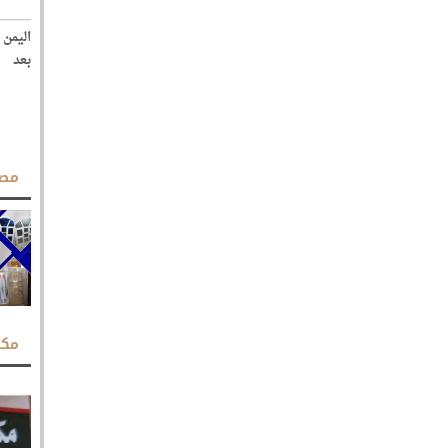
اليمن 
بعد
مصن
مكت