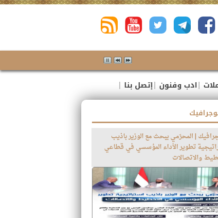
لاج طفل من المهمشين ، احد ضحايا حادثة انفجار القنبلة بب
|
|
|
لات
ادب وفنون
إتصل بنا
وجرافيك
رافيك | المحرّمي يبحث مع الوزير باذيب
اتيجية تطوير الأداء المؤسسي في قطاعي
طيط والاتصالات