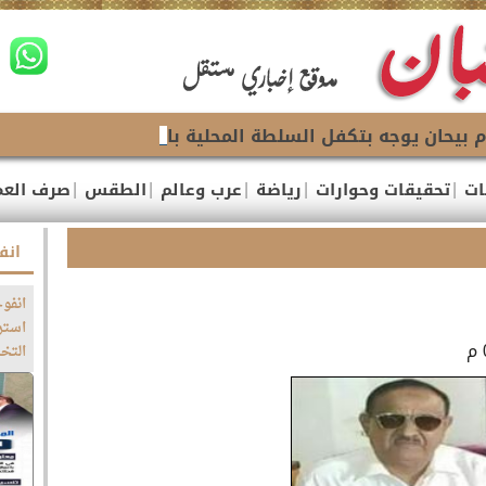
 بيحان يوجه بتكفل السلطة المحلية باجراء عملية جراحية وع
|
|
|
|
|
ات
تحقيقات وحوارات
رياضة
عرب وعالم
الطقس
صرف العم
انف
انفوج
استر
التخ