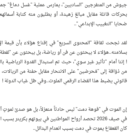
جيوش من المتفرجين "الساديين"، يمارس عملية "غسل دماغ" جماع
بحركات قاتلة مقابل مبالغ زهيدة، أو يطلبون منه كتابة أسمائه
ضحايا "التغييب الإبداعي"..
​لقد نجحت ثقافة "المحتوى السريع" في إقناع هؤلاء بأن قيمة ال
بسلامته..هؤلاء لا يبحثون عن فن أو رياضة، بل يبحثون عن "لقطة 
! إننا أمام "تأثير غير سوي"، حيث تم استبدال القدوة الرياضية با
من ذوّاقة إلى "مُحرضين" على الانتحار مقابل حفنة من الريالات، 
قانوني يضبط هذا الفضاء الرقمي الملوث..وفي ظل غياب الدولة !
​إن الموت في "فوهة دمت" ليس حادثاً منعزلاً، بل هو صدىً لموتٍ أك
في صيف 2026 تحصد أرواح المواطنين في بيوتهم بكريتر بس
كان القعقاع يموت في دمت بسبب انعدام البدائل..