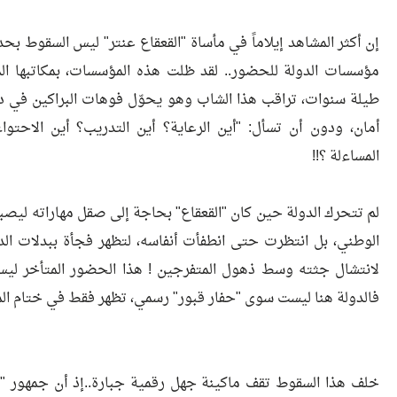
​إن أكثر المشاهد إيلاماً في مأساة "القعقاع عنتر" ليس السقوط بحد
مؤسسات الدولة للحضور.. لقد ظلت هذه المؤسسات، بمكاتبها الم
طيلة سنوات، تراقب هذا الشاب وهو يحوّل فوهات البراكين في د
أمان، ودون أن تسأل: "أين الرعاية؟ أين التدريب؟ أين الاحتواء
المساءلة ؟!!
​لم تتحرك الدولة حين كان "القعقاع" بحاجة إلى صقل مهاراته ليصبح بط
الوطني، بل انتظرت حتى انطفأت أنفاسه، لتظهر فجأة ببدلات الدفاع
لانتشال جثته وسط ذهول المتفرجين ! هذا الحضور المتأخر ليس "إ
فالدولة هنا ليست سوى "حفار قبور" رسمي، تظهر فقط في ختام المس
​خلف هذا السقوط تقف ماكينة جهل رقمية جبارة..إذ أن جمهور "