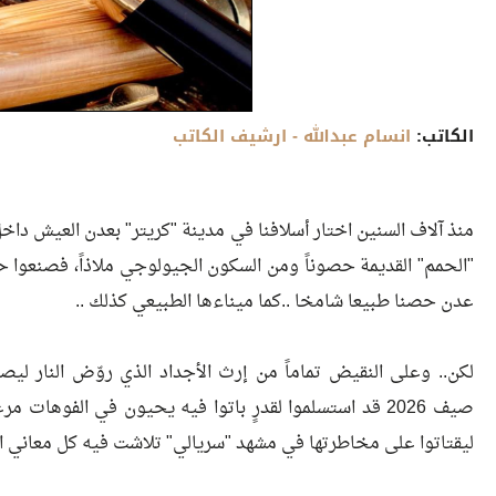
الكاتب:
انسام عبدالله
- ارشيف الكاتب
​منذ آلاف السنين اختار أسلافنا في مدينة "كريتر" بعدن العيش دا
"الحمم" القديمة حصوناً ومن السكون الجيولوجي ملاذاً، فصنعوا ح
عدن حصنا طبيعا شامخا ..كما ميناءها الطبيعي كذلك ..
لكن.. وعلى النقيض تماماً من إرث الأجداد الذي روّض النار ليصن
صيف 2026 قد استسلموا لقدرٍ باتوا فيه يحيون في الفوهات م
ليقتاتوا على مخاطرتها في مشهد "سريالي" تلاشت فيه كل معاني ال