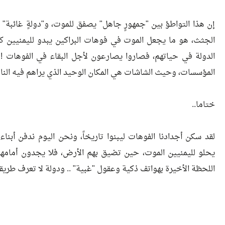
​إن هذا التواطؤ بين "جمهورٍ جاهل" يصفق للموت، و"دولةٍ غائبة" 
الجثث، هو ما يجعل الموت في فوهات البراكين يبدو لليمنيين كأنه
الدولة في حياتهم، فصاروا يصارعون لأجل البقاء في الفوهات ! 
المؤسسات، وحيث الشاشات هي المكان الوحيد الذي يراهم فيه الناس
​ختاما..
لقد سكن أجدادنا الفوهات ليبنوا تاريخاً، ونحن اليوم ندفن أبناءنا
يحلو لليمنيين الموت، حين تضيق بهم الأرض، فلا يجدون أمامهم
اللحظة الأخيرة بهواتف ذكية وعقول "غبية" .. ودولة لا تعرف طريقها إ