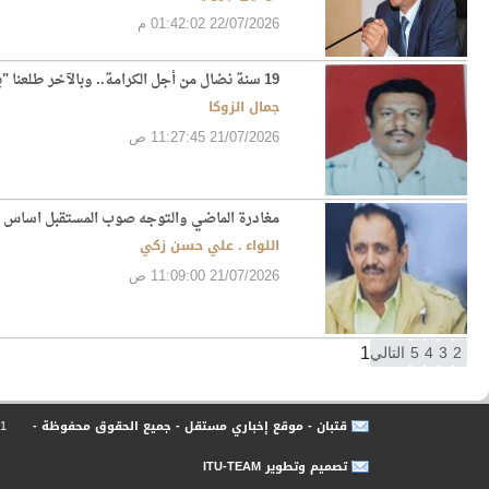
22/07/2026 01:42:02 م
19 سنة نضال من أجل الكرامة.. وبالآخر طلعنا "بلا كرامة"!
جمال الزوكا
21/07/2026 11:27:45 ص
مغادرة الماضي والتوجه صوب المستقبل اساس و
اللواء . علي حسن زكي
21/07/2026 11:09:00 ص
1
قتبان - موقع إخباري مستقل - جميع الحقوق محفوظة -
21
تصميم وتطوير ITU-TEAM