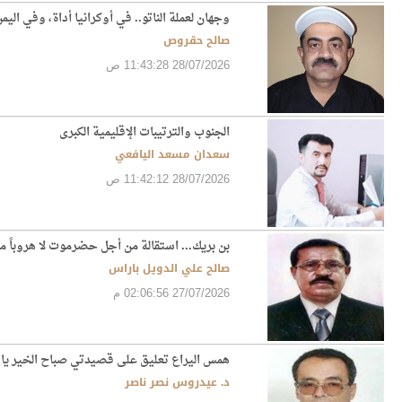
وجهان لعملة الناتو.. في أوكرانيا أداة، وفي اليم
صالح حقروص
28/07/2026 11:43:28 ص
الجنوب والترتيبات الإقليمية الكبرى
سعدان مسعد اليافعي
28/07/2026 11:42:12 ص
بن بريك... استقالة من أجل حضرموت لا هروباً من
صالح علي الدويل باراس
27/07/2026 02:06:56 م
همس اليراع تعليق على قصيدتي صباح الخير يا 
د. عيدروس نصر ناصر