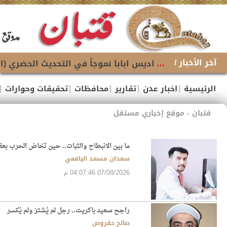
آخر الأخبار /
،،،
اديس ابابا نموجاً في التحديث الحضري (ا
|
|
|
|
|
الرئيسية
اخبار عدن
تقارير
محافظات
تحقيقات وحوارات
قتبان - موقع إخباري مستقل
ما بين الانبطاح والثبات.. حين تخاض الحرب بعق
سعدان مسعد اليافعي
07/08/2026 04:07:46 م
راجح سعيد باكريت.. رجل لم يُشترَ ولم يُكسر
صالح حقروص