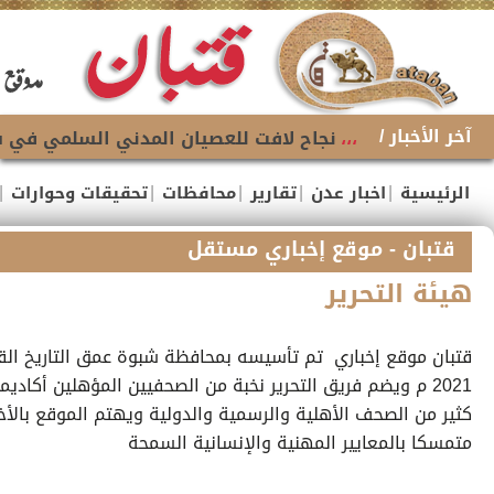
آخر الأخبار /
،،،
نجاح لافت للعصيان المدني السلمي في شل 
|
|
|
|
|
الرئيسية
اخبار عدن
تقارير
محافظات
تحقيقات وحوارات
قتبان - موقع إخباري مستقل
هيئة التحرير
2021 م ويضم فريق التحرير نخبة من الصحفيين المؤهلين أكاديم
كثير من الصحف الأهلية والرسمية والدولية ويهتم الموقع بالأخبا
متمسكا بالمعايير المهنية والإنسانية السمحة