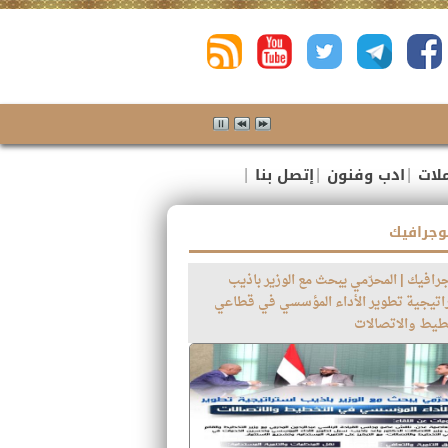
لاج طفل من المهمشين ، احد ضحايا حادثة انفجار القنبلة بب
|
|
|
لات
ادب وفنون
إتصل بنا
وجرافيك
رافيك | المحرّمي يبحث مع الوزير باذيب
اتيجية تطوير الأداء المؤسسي في قطاعي
طيط والاتصالات