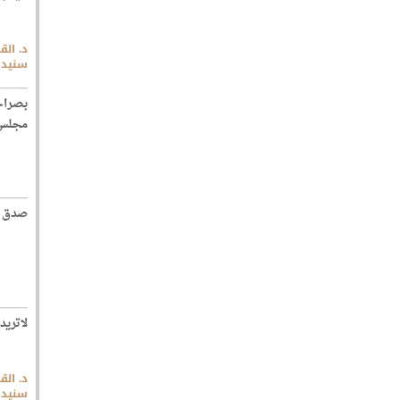
د. الق
سنيد
بصراح
مجلس 
صدق ال
لاتريد
د. الق
سنيد