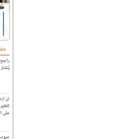
مقا
راجح 
يُشترَ
إن ارد
تتغيّر
على ا
عيوب 