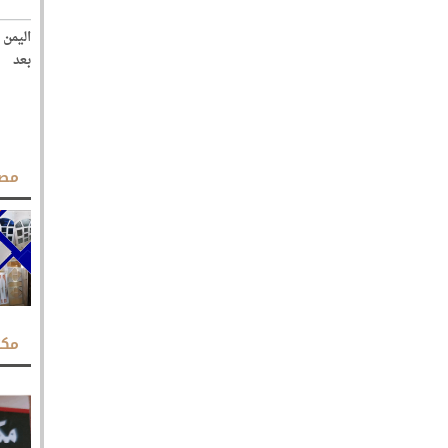
اليمن 
بعد
مصن
مكت