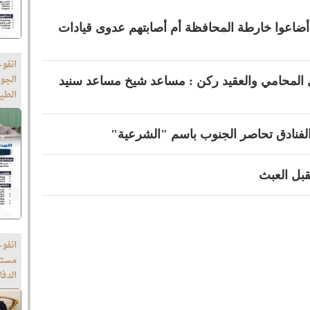
ضاعوا خارطة المحافظة أم أصابتهم عدوى قيادات
انفو
الجو
ضل المحامي والعقيد ركن : مساعد شيخ مساعد سنيد
الطي
فنادق تحاصر الجنوب باسم "الشرعية"
تقبل العبث
انفوج
مستج
الدف