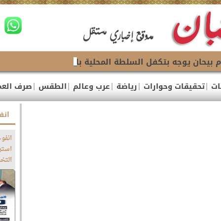
 بيحان يوجه بتكفل السلطة المحلية باجراء عملية جراحية وع
|
|
|
|
|
ات
تحقيقات وحوارات
رياضة
عرب وعالم
الطقس
صرف العم
انف
انفوج
استر
التخ