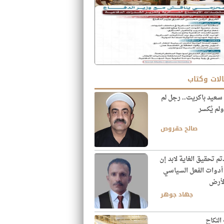
لات وكتاب
سعيد باكريت.. رجل لم
 ولم يُكسر
صالح حقروص
تم تحقيق الغاية لابد إن
 أدوات الفعل السياسي
لأرض
جهاد جوهر
النكاح