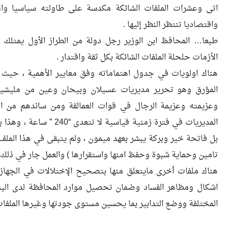
اتى وعشرات الملفات الشائكة مكدسة على طاولته سياسيا وامن
واقتصاديا تنتظر النظر إليها .
طبعا… المحافظ ابن الوزير رجل دولة من الطراز الأول يمتلك الق
الأزمات حلحلة الملفات الشائكة بكل ثقة واقتدار .
هناك اولويات في جدول اهتماماته وفق معايير الأهمية ، حيث 
المؤرق وهو تحرير مديريات عسيلان وبيحان وعين من مليشيا ا
وعزيمته وعزيمة الرجال في قوات العمالقة ومن ساندهم من 
المديريات في فترة زمنية قياسية
بل فاتحة خير وبركة يبشر بعهد ميمون ، ولم يتبقى في هذا الملف إ
تامين وحماية شبوة وحفظ امنها واستقرارها ) والعمل جار في ذلك 
هناك ملفات أخرى مايتعلق منها بتصحيح الإختلالات في الجهاز 
اشكال ومظاهر الفساد وضمان تحصيل موارد المحافظة لدى البن
المختلفة ووضع التدابير بما يحسين مستوى جودتها وغيرها الملفات