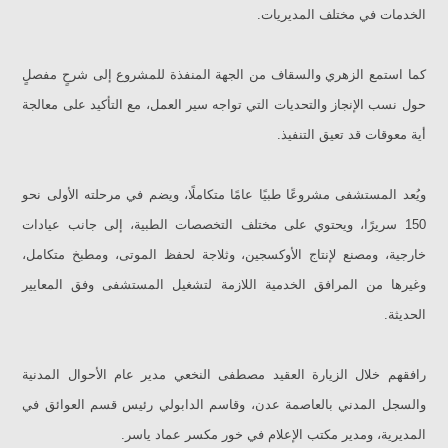
الخدمات في مختلف المديريات.
كما استمع الزهري والسقاف من الجهة المنفذة للمشروع إلى شرحٍ مفصلٍ
حول نسب الإنجاز والتحديات التي تواجه سير العمل، مع التأكيد على معالجة
أية معوقات قد تعيق التنفيذ.
ويُعد المستشفى مشروعًا طبيًا عامًا متكاملًا، ويضم في مرحلته الأولى نحو
150 سريرًا، ويحتوي على مختلف التخصصات الطبية، إلى جانب عيادات
خارجية، ومصنع لإنتاج الأوكسجين، وثلاجة لحفظ الموتى، ومطبخ متكامل،
وغيرها من المرافق الخدمية اللازمة لتشغيل المستشفى وفق المعايير
الحديثة.
رافقهم خلال الزيارة العقيد مصطفى النخعي مدير عام الأحوال المدنية
والسجل المدني بالعاصمة عدن، وقاسم الدابولي رئيس قسم العوائق في
المديرية، ومدير مكتب الإعلام في خور مكسر عماد ياسر.