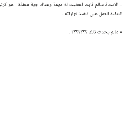
= الاستاذ سالم ثابت اعطيت له مهمة وهناك جهة منفذة . هو ك
الننفيذ العمل على تنفيذ قراراته .
= مالم يحدث ذلك ؟؟؟؟؟؟؟ .