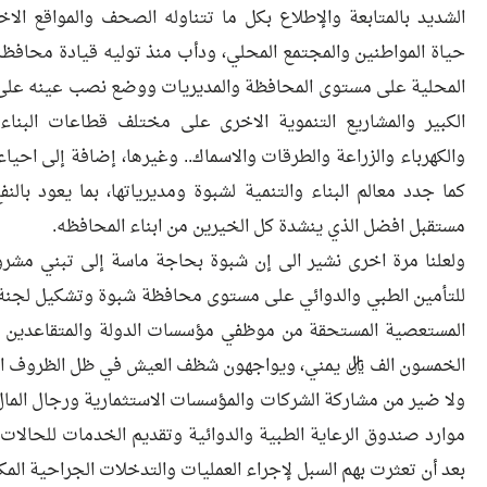
الشديد بالمتابعة والإطلاع بكل ما تتناوله الصحف والمواقع ا
حياة المواطنين والمجتمع المحلي، ودأب منذ توليه قيادة محافظ
المحلية على مستوى المحافظة والمديريات ووضع نصب عينه على ا
الكبير والمشاريع التنموية الاخرى على مختلف قطاعات البناء 
والكهرباء والزراعة والطرقات والاسماك.. وغيرها، إضافة إلى احياء
كما جدد معالم البناء والتنمية لشبوة ومديرياتها، بما يعود بالن
مستقبل افضل الذي ينشدة كل الخيرين من ابناء المحافظه.
ولعلنا مرة اخرى نشير الى إن شبوة بحاجة ماسة إلى تبني مشرو
للتأمين الطبي والدوائي على مستوى محافظة شبوة وتشكيل لجنة 
المستعصية المستحقة من موظفي مؤسسات الدولة والمتقاعدين الذ
الخمسون الف ريال يمني، ويواجهون شظف العيش في ظل الظروف الم
ولا ضير من مشاركة الشركات والمؤسسات الاستثمارية ورجال الما
موارد صندوق الرعاية الطبية والدوائية وتقديم الخدمات للحالات ا
بعد أن تعثرت بهم السبل لإجراء العمليات والتدخلات الجراحية المك