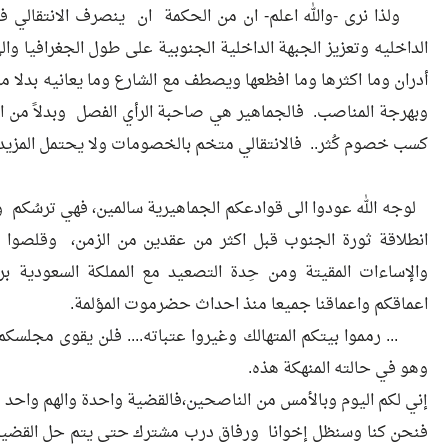
ولذا نرى -والله اعلم- ان من الحكمة ان ينصرف الانتقالي ف
الداخليه وتعزيز الجبهة الداخلية الجنوبية على طول الجغرافيا و
أدران وما اكثرها وما افظعها ويصطف مع الشارع وما يعانيه بدلا م
وبهرجة المناصب. فالجماهير هي صاحبة الرأي الفصل وبدلاً م
كسب خصوم كُثر.. فالانتقالي متخم بالخصومات ولا يحتمل المزيد.
لوجه الله عودوا الى قوادعكم الجماهيرية سالمين، فهي ترسُكم
انطلاقة ثورة الجنوب قبل اكثر من عقدين من الزمن، وقلصوا 
والإساءات المقيتة ومن حِدة التصعيد مع المملكة السعودية بر
اعماقكم واعماقنا جميعا منذ احداث حضرموت المؤلمة.
... رمموا بيتكم المتهالك وغيروا عتباته.... فلن يقوى مجلسكم 
وهو في حالته المنهكة هذه.
إني لكم اليوم وبالأمس من الناصحين،فالقضية واحدة والهم واحد و
فنحن كنا وسنظل إخوانا ورفاق درب مشترك حتى يتم حل القضية 