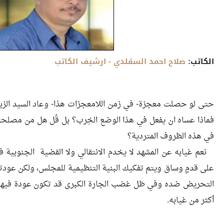
الكاتب:
صلاح احمد السقلدي
- ارشيف الكاتب
حتى لو حصلت معجزة- في زمن اللامعجزات هذا- وعاد السيد الزب
فماذا عساه ان يفعل في هذا الوضع الخِرب؟ بل قُل هل من مصلحته
في هذه الظروف المتردية؟
نعم غيابه عن المشهد لا يخدم الانتقالي ولا القضية الجنوبية فا
على قدمٍ وساق ويتم تفكيك البنية التنظيمية للمجلس، ولكن عو
التحريض ضده وفي ظل غضب الجارة الكبرى قد تكون عودة فيها 
أكثر من غيابه.