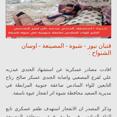
قتبان نيوز - شبوة - المصينعة - اوسان
الشنواح :
افادت مصادر عسكرية عن استشهاد الجندي عبدربه
علي لقرع المصعبي واصابة الجندي عسكر صالح رناح
التابعين للواء السادس صاعقة جنوبية المرابطة في
مديرية الصعيد محافظة شبوة اثر انفجار عبوة ناسفة.
وذكر المصدر ان الانفجار استهدف طقم عسكري تابع
للواء السادس في طريق فرعي بمنطقة المصينعة