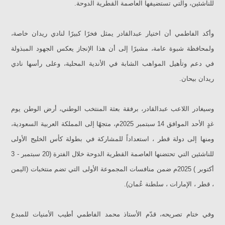
للناشئين، والتي تستضيفها العاصمة القطرية الدوحة.
وأكد الفاطمي أن اختيار عبدالقادر يمثل فخرًا كبيرًا لنادي ريدان خاصة،
ولمحافظة شبوة عامة، مشيرًا إلى أن هذا الإنجاز يعكس الجهود المبذولة
في دعم وتأهيل المواهب الشابة في الأندية المحلية، وعلى رأسها نادي
ريدان بيحان.
وسيغادر اللاعب عبدالقادر، برفقة بعثة المنتخب الوطني، أرض الوطن يوم
غدٍ الأحد الموافق 14 سبتمبر 2025م، متجهًا إلى المملكة العربية السعودية،
ومنها إلى دولة قطر ، استعداداً للمشاركة في بطولة كأس الخليج الأولى
للناشئين التي تحتضنها العاصمة القطرية الدوحة خلال الفترة (20 سبتمبر - 3
أكتوبر ) 2025م ضمن منافسات المجموعة الأولى التي تضم منتخبات (اليمن
، قطر ، الإمارات ، سلطنة عُمان).
وفي ختام تصريحه، قدّم الأستاذ محمد الفاطمي أطيب الأمنيات للمبدع