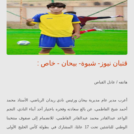
قتبان نيوز- شبوة- بيحان - خاص :
هاتفه / عادل القباص
أعرب مدير عام مديرية بيحان ورئيس نادي ريدان الرياضي، الأستاذ محمد
أحمد شيخ الفاطمي، عن بالغ سعادته وفخره باختيار أحد أبناء النادي، النجم
الواعد عبدالقادر محمد عبدالقادر الفاطمي، للانضمام إلى صفوف منتخبنا
الوطني للناشئين تحت 17 عامًا، المشارك في بطولة كأس الخليج الأولى