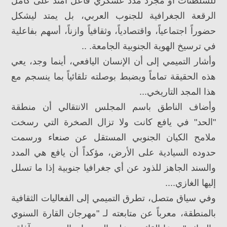
للسلطنات أو مجرد مدد عسكري فاعل امتد على كامل
الرقعة الجغرافية للجنوب العربي، بل يمتد ليشكل
حضوراً اجتماعياً، واقتصادياً، وثقافياً وازناً، أسهم بفاعلية
في ترسيخ الهوية الجنوبية الجامعة. ..
وأشار التميمي إلى أن الإنسان اليافعي، أينما وجد، يعي
هذه الحقيقة تماماً ويضبط بوصلته تلقائياً بما ينسجم مع
هذا المجد التاريخي...
وأضاف الناطق باسم المجلس الانتقالي أن منطقة
"الحد" في يافع كانت ولا تزال الصخرة التي رسخت
ملامح الكيان الجنوبي المستقل عن صنعاء ورسمت
حدوده السيادية على الأرض، مؤكداً أن يافع هي المدد
والسند الجاهز للذود عن أي جغرافيا جنوبية إذا ما تسلل
إليها الغازي....
وفي سياق متصل، تطرق التميمي إلى الفعاليات الثقافية
بالمنطقة، معرباً عن متابعته لـ "مهرجان القارة السنوي